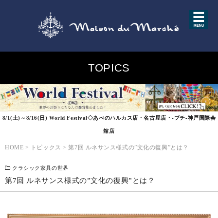
TOPICS
8/1(土)～8/16(日) World Festival◇あべのハルカス店・名古屋店・-プチ-神戸国際会
館店
HOME
>
トピックス
>
第7回 ルネサンス様式の”文化の復興”とは？
クラシック家具の世界
第7回 ルネサンス様式の”文化の復興”とは？