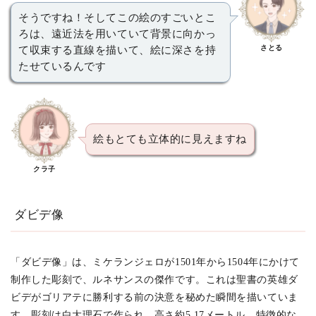
そうですね！そしてこの絵のすごいとこ
ろは、遠近法を用いていて背景に向かっ
さとる
て収束する直線を描いて、絵に深さを持
たせているんです
絵もとても立体的に見えますね
クラ子
ダビデ像
「ダビデ像」は、ミケランジェロが1501年から1504年にかけて
制作した彫刻で、ルネサンスの傑作です。これは聖書の英雄ダ
ビデがゴリアテに勝利する前の決意を秘めた瞬間を描いていま
す。彫刻は白大理石で作られ、高さ約5.17メートル。特徴的な