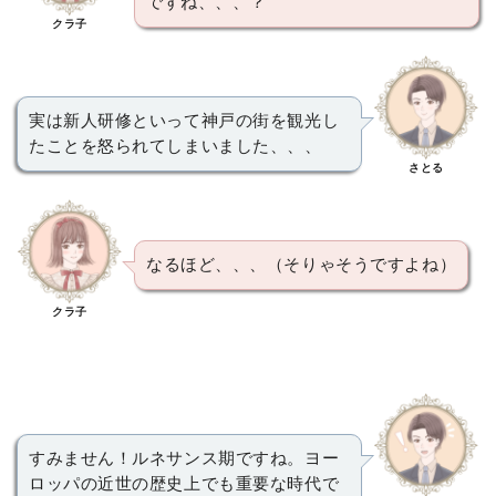
ですね、、、？
クラ子
実は新人研修といって神戸の街を観光し
たことを怒られてしまいました、、、
さとる
なるほど、、、（そりゃそうですよね）
クラ子
すみません！ルネサンス期ですね。ヨー
ロッパの近世の歴史上でも重要な時代で