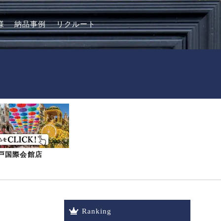
様
納品事例
リクルート
-神戸国際会館店
Ranking