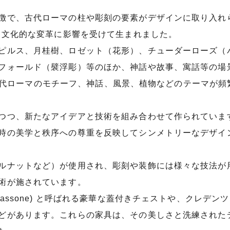
徴で、古代ローマの柱や彫刻の要素がデザインに取り入れ
と文化的な変革に影響を受けて生まれました。
ピルス、月桂樹、ロゼット（花形）、チューダーローズ（
フォールド（襞浮彫）等のほか、神話や故事、寓話等の場
し、古代ローマのモチーフ、神話、風景、植物などのテーマが
つつ、新たなアイデアと技術を組み合わせて作られていま
時の美学と秩序への尊重を反映してシンメトリーなデザイ
ルナットなど）が使用され、彫刻や装飾には様々な技法が
術が施されています。
one) と呼ばれる豪華な蓋付きチェストや、クレデンツァ (c
どがあります。これらの家具は、その美しさと洗練された