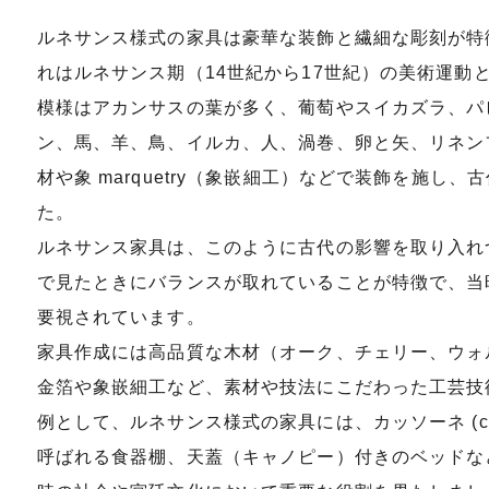
ルネサンス様式の家具は豪華な装飾と繊細な彫刻が特
れはルネサンス期（14世紀から17世紀）の美術運動
模様はアカンサスの葉が多く、葡萄やスイカズラ、パ
ン、馬、羊、鳥、イルカ、人、渦巻、卵と矢、リネン
材や象 marquetry（象嵌細工）などで装飾を施
た。
ルネサンス家具は、このように古代の影響を取り入れ
で見たときにバランスが取れていることが特徴で、当
要視されています。
家具作成には高品質な木材（オーク、チェリー、ウォ
金箔や象嵌細工など、素材や技法にこだわった工芸技
例として、ルネサンス様式の家具には、カッソーネ (cass
呼ばれる食器棚、天蓋（キャノピー）付きのベッドな