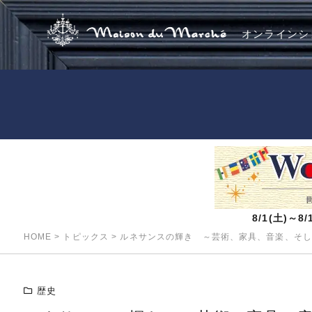
オンラインシ
8/1(土)～
HOME
>
トピックス
>
ルネサンスの輝き ～芸術、家具、音楽、そし
歴史