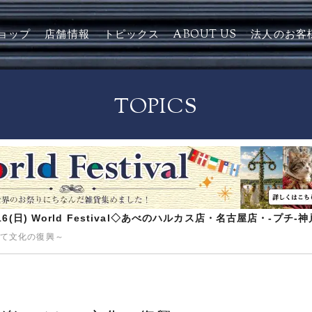
ョップ
店舗情報
トピックス
ABOUT US
法人のお客
TOPICS
8/16(日) World Festival◇あべのハルカス店・名古屋店・-プチ
て文化の復興～