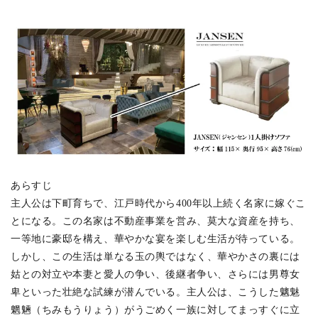
あらすじ
主人公は下町育ちで、江戸時代から400年以上続く名家に嫁ぐこ
とになる。この名家は不動産事業を営み、莫大な資産を持ち、
一等地に豪邸を構え、華やかな宴を楽しむ生活が待っている。
しかし、この生活は単なる玉の輿ではなく、華やかさの裏には
姑との対立や本妻と愛人の争い、後継者争い、さらには男尊女
卑といった壮絶な試練が潜んでいる。主人公は、こうした魑魅
魍魎（ちみもうりょう）がうごめく一族に対してまっすぐに立