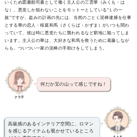
いくため図書館司書として働く主人公の三雲華（みくも・は
な）。悪党しか狙わないことをモットーとしている“Ｌの一
族”ですが、盗みの計画の先には、当然のごとく泥棒逮捕を仕事
とする華の恋人・桜庭和馬（さくらば・かずま）がいつも関わ
っていて、彼は時に悪党たちに襲われるなど窮地に陥ってしま
います。主人公の華は、大好きな和馬を救うために葛藤しなが
らも、ついつい一家の泥棒の手助けをしてしまう。
何だか宝の山って感じですね！
クラ子
高級感のあるインテリア空間に、ロマン
を感じるアイテムも覗かせているところ
さとる