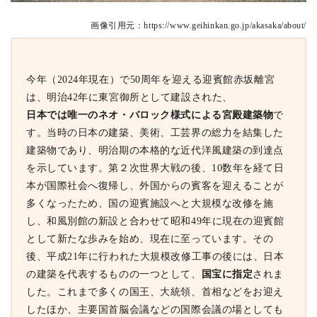
画像引用元：https://www.geihinkan.go.jp/akasaka/about/
今年（2024年現在）で50周年を迎える迎賓館赤坂離宮
は、明治42年に東宮御所として建設された、
日本では唯一のネオ・バロック様式による宮殿建築物
で
す。
当時の日本の建築、美術、工芸界の総力を結集した
建築物であり、明治期の本格的な近代洋風建築の到達点
を示しています。
第２次世界大戦の後、10数年を経て日
本が国際社会へ復帰し、外国からの賓客を迎えることが
多くなったため、国の迎賓施設へと大規模な改修を施
し、和風別館の新設と合わせて昭和49年に現在の迎賓館
として新たな歩みを始め、現在に至っています。
その
後、平成21年に行われた大規模改修工事の後には、日本
国宝に指定
の建築を代表するものの一つとして、
されま
した。
これまで多くの国王、大統領、首相などをお迎え
したほか、主要国首脳会議などの国際会議の場としても