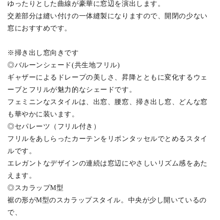
ゆったりとした曲線が豪華に窓辺を演出します。
交差部分は縫い付けの一体縫製になりますので、開閉の少ない
窓におすすめです。
※掃き出し窓向きです
◎バルーンシェード(共生地フリル)
ギャザーによるドレープの美しさ、昇降とともに変化するウェ
ーブとフリルが魅力的なシェードです。
フェミニンなスタイルは、出窓、腰窓、掃き出し窓、どんな窓
も華やかに装います。
◎セパレーツ（フリル付き）
フリルをあしらったカーテンをリボンタッセルでとめるスタイ
ルです。
エレガントなデザインの連続は窓辺にやさしいリズム感をあた
えます。
◎スカラップM型
裾の形がM型のスカラップスタイル。中央が少し開いているの
で、