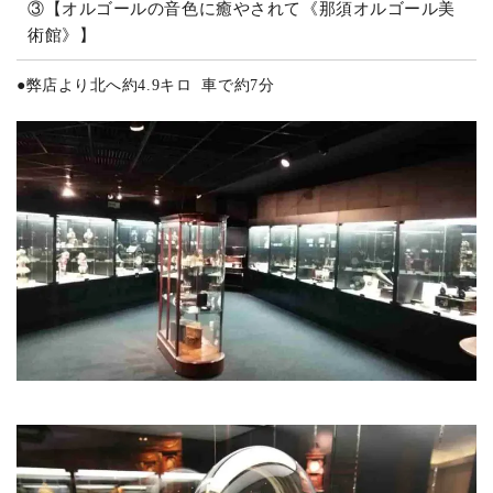
③【オルゴールの音色に癒やされて《那須オルゴール美
術館》】
●
弊店より北へ約4.9キロ 車で約7分