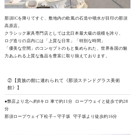
那須ICを降りてすぐ、敷地内の欧風の石造や噴水が目印の那須
高原店。
クラシック家具専門店としては北日本最大級の規模を誇り、
ログ造りの店内には「上質な日常」「特別な時間」
「優美な空間」のコンセプトのもと集められた、世界各国の魅
力あふれる上質な逸品を豊富に取り揃えております。
②【貴族の館に連れられて《那須ステンドグラス美術
館》】
●弊店より北へ約8キロ 車で約11分 ロープウェイと徒歩で約28
分
那須ロープウェイ下松子～守子坂 守子坂より徒歩約16分