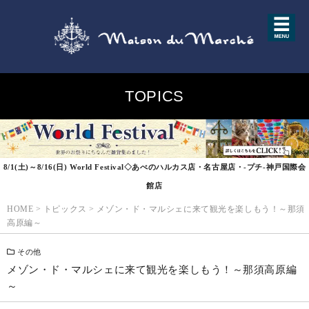
TOPICS
8/1(土)～8/16(日) World Festival◇あべのハルカス店・名古屋店・-プチ-神戸国際会
館店
HOME
>
トピックス
>
メゾン・ド・マルシェに来て観光を楽しもう！～那須
高原編～
その他
メゾン・ド・マルシェに来て観光を楽しもう！～那須高原編
～