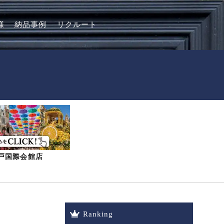
様
納品事例
リクルート
-神戸国際会館店
Ranking