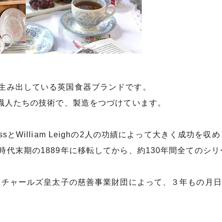
生み出している英国食器ブランドです。
た職人たちの技術で、製造をつづけています。
gessとWilliam Leighの2人の功績によって大きく成功を収
代末期の1889年に移転してから、約130年間全てのシ
れ、チャールズ皇太子の慈善事業財団によって、３年もの月