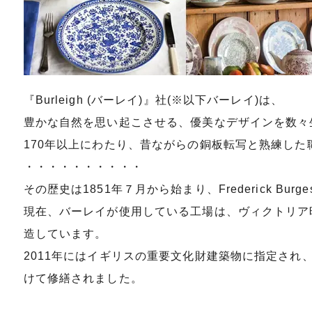
『Burleigh (バーレイ)』社(※以下バーレイ)は、
豊かな自然を思い起こさせる、優美なデザインを数々
170年以上にわたり、昔ながらの銅板転写と熟練し
・・・・・・・・・・
その歴史は1851年７月から始まり、Frederick Bur
現在、バーレイが使用している工場は、ヴィクトリア時
造しています。
2011年にはイギリスの重要文化財建築物に指定さ
けて修繕されました。