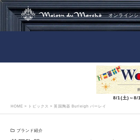
オンラインシ
8/1(土)～
HOME
>
トピックス
>
英国陶器 Burleigh バーレイ
ブランド紹介