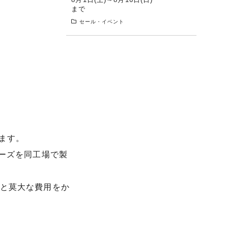
まで
セール・イベント
めます。
リーズを同工場で製
日と莫大な費用をか