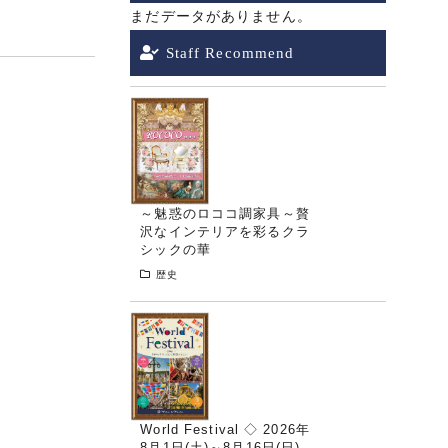
まだデータがありません。
Staff Recommend
～魅惑のロココ調家具～贅
沢なインテリアを彩るクラ
シックの華
歴史
World Festival ◇ 2026年
8月1日(土)～8月16日(日)