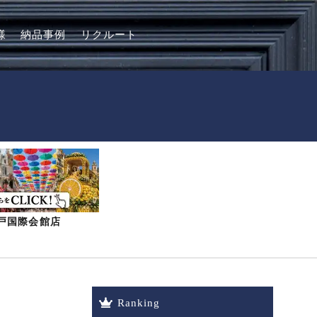
様
納品事例
リクルート
-神戸国際会館店
Ranking