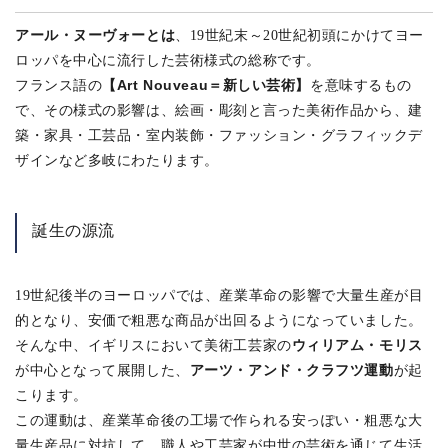
アール・ヌーヴォーとは
、19世紀末～20世紀初頭にかけてヨー
ロッパを中心に流行した芸術様式の総称です。
【Art Nouveau＝新しい芸術】
フランス語の
を意味するもの
で、その様式の影響は、絵画・彫刻と言った美術作品から、建
築・家具・工芸品・室内装飾・ファッション・グラフィックデ
ザインなど多岐にわたります。
誕生の源流
19世紀後半のヨーロッパでは、産業革命の影響で大量生産が目
的となり、安価で粗悪な商品が出回るようになっていました。
ウィリアム・モリス
そんな中、イギリスにおいて美術工芸家の
アーツ・アンド・クラフツ運動
が中心となって展開した、
が起
こります。
この運動は、産業革命後の工場で作られる安っぽい・粗悪な大
量生産品に対抗して、職人や工芸家が中世の芸術を通じて生活