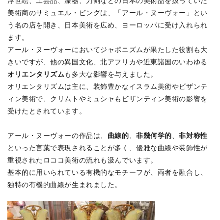
浮世絵、工芸品、漆器、刀剣などの日本の美術品を扱っていた
美術商のサミュエル・ビングは、「アール・ヌーヴォー」とい
う名の店を開き、日本美術を広め、ヨーロッパに受け入れられ
ます。
アール・ヌーヴォーにおいてジャポニズムが果たした役割も大
きいですが、他の異国文化、北アフリカや近東諸国のいわゆる
オリエンタリズム
も多大な影響を与えました。
オリエンタリズムは主に、装飾豊かなイスラム美術やビザンテ
ィン美術で、クリムトやミュシャもビザンティン美術の影響を
受けたとされています。
曲線的
非幾何学的
非対称性
アール・ヌーヴォーの作品は、
、
、
といった言葉で表現されることが多く、優雅な曲線や装飾性が
重視されたロココ美術の流れも汲んでいます。
基本的に用いられている有機的なモチーフが、両者を融合し、
独特の有機的曲線が生まれました。