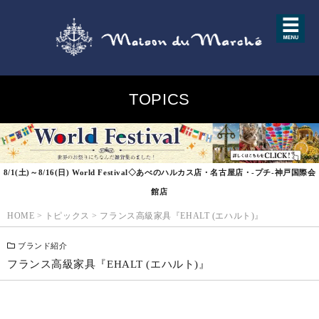
TOPICS
8/1(土)～8/16(日) World Festival◇あべのハルカス店・名古屋店・-プチ-神戸国際会
館店
HOME
>
トピックス
>
フランス高級家具『EHALT (エハルト)』
ブランド紹介
フランス高級家具『EHALT (エハルト)』