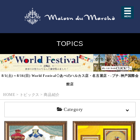
TOPICS
8/1(土)～8/16(日) World Festival◇あべのハルカス店・名古屋店・-プチ-神戸国際会
館店
HOME
>
トピックス
>
商品紹介
Category