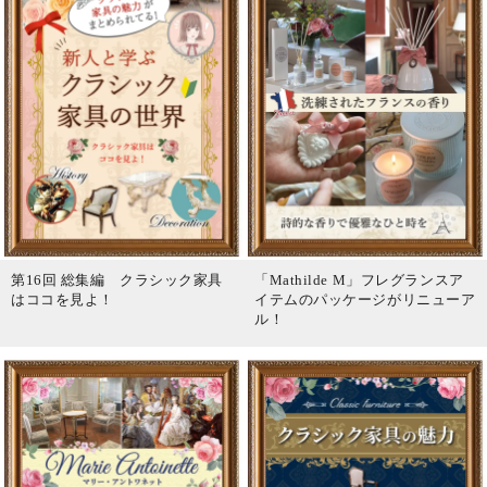
第16回 総集編 クラシック家具
「Mathilde M」フレグランスア
はココを見よ！
イテムのパッケージがリニューア
ル！