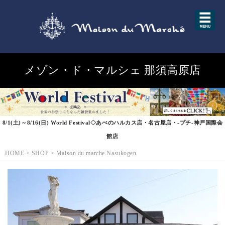
メゾン・ド・マルシェ 那須高原店
8/1(土)～8/16(日) World Festival◇あべのハルカス店・名古屋店・-プチ-神戸国際会
館店
HOME
>
SHOP
>
Maison du marche Nasukogen