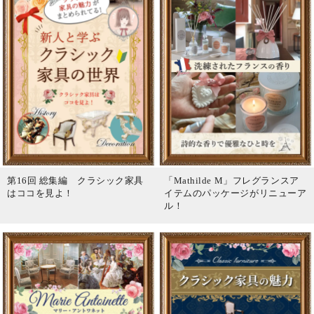
第16回 総集編 クラシック家具
「Mathilde M」フレグランスア
はココを見よ！
イテムのパッケージがリニューア
ル！