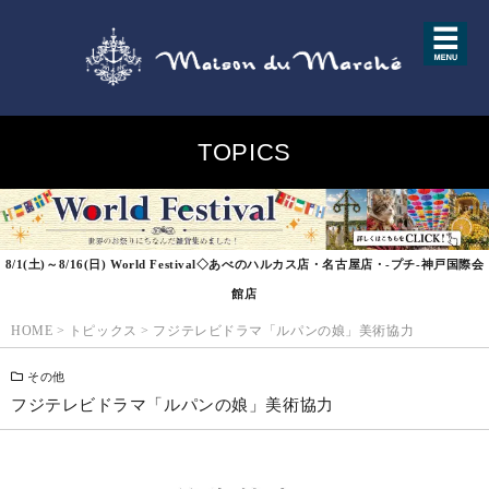
TOPICS
8/1(土)～8/16(日) World Festival◇あべのハルカス店・名古屋店・-プチ-神戸国際会
館店
HOME
>
トピックス
>
フジテレビドラマ「ルパンの娘」美術協力
その他
フジテレビドラマ「ルパンの娘」美術協力