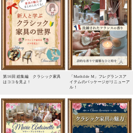
第16回 総集編 クラシック家具
「Mathilde M」フレグランスア
はココを見よ！
イテムのパッケージがリニューア
ル！