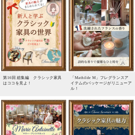
第16回 総集編 クラシック家具
「Mathilde M」フレグランスア
はココを見よ！
イテムのパッケージがリニューア
ル！