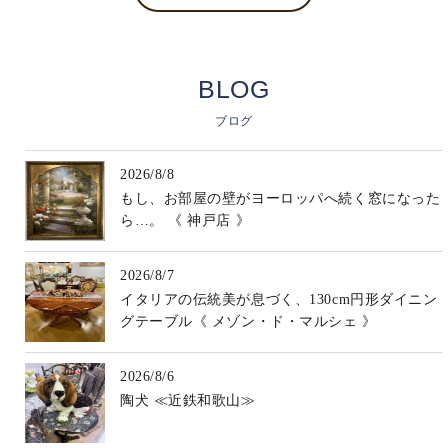
BLOG
ブログ
2026/8/8
もし、お部屋の壁がヨーロッパへ続く窓になった
ら…。 《 神戸店 》
2026/8/7
イタリアの伝統美が息づく、130cm円形ダイニン
グテーブル《 メゾン・ド・マルシェ 》
2026/8/6
陶犬 ≪近鉄和歌山≫