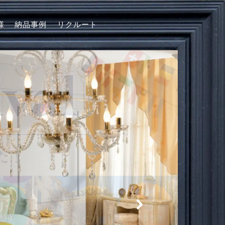
様
納品事例
リクルート