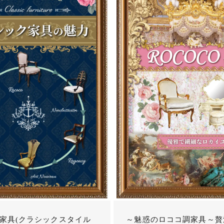
家具(クラシックスタイル
～魅惑のロココ調家具～贅