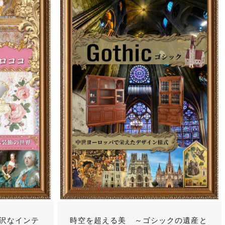
沢なインテ
時空を超える美 ～ゴシックの遺産と