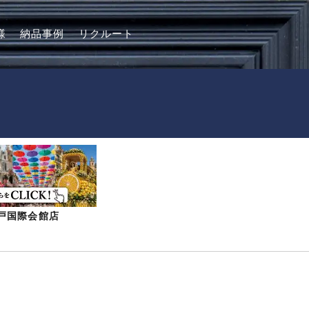
様
納品事例
リクルート
-神戸国際会館店