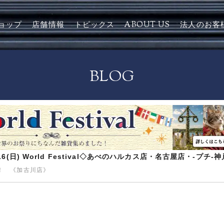
ョップ
店舗情報
トピックス
ABOUT US
法人のお客
BLOG
8/16(日) World Festival◇あべのハルカス店・名古屋店・-プチ
！ 《加古川店》