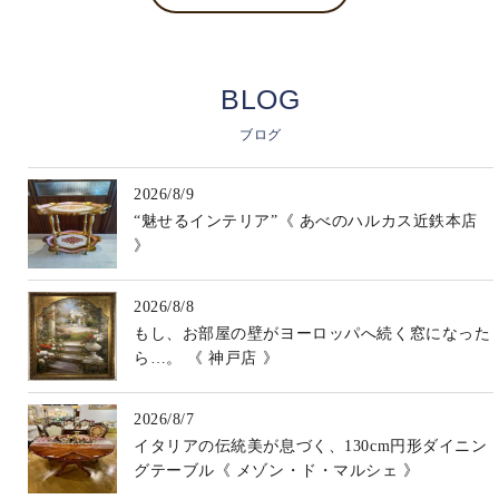
BLOG
ブログ
2026/8/9
“魅せるインテリア”《 あべのハルカス近鉄本店
》
2026/8/8
もし、お部屋の壁がヨーロッパへ続く窓になった
ら…。 《 神戸店 》
2026/8/7
イタリアの伝統美が息づく、130cm円形ダイニン
グテーブル《 メゾン・ド・マルシェ 》