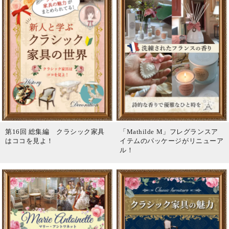
第16回 総集編 クラシック家具
「Mathilde M」フレグランスア
はココを見よ！
イテムのパッケージがリニューア
ル！