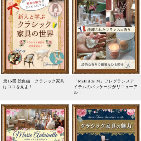
第16回 総集編 クラシック家具
「Mathilde M」フレグランスア
はココを見よ！
イテムのパッケージがリニューア
ル！