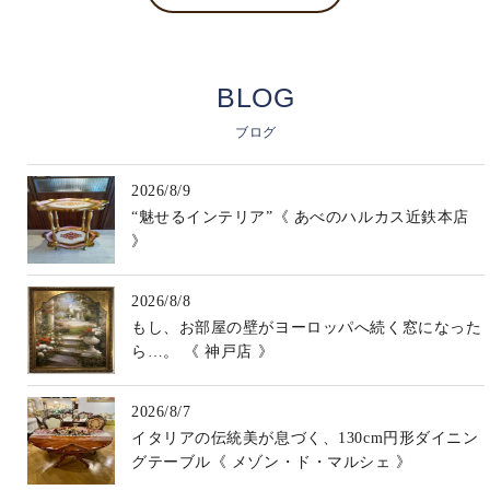
BLOG
ブログ
2026/8/9
“魅せるインテリア”《 あべのハルカス近鉄本店
》
2026/8/8
もし、お部屋の壁がヨーロッパへ続く窓になった
ら…。 《 神戸店 》
2026/8/7
イタリアの伝統美が息づく、130cm円形ダイニン
グテーブル《 メゾン・ド・マルシェ 》