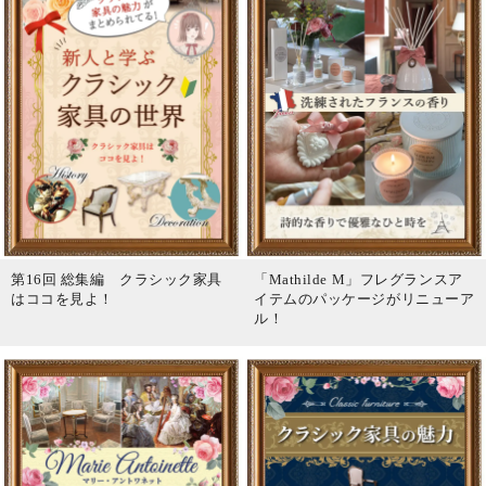
第16回 総集編 クラシック家具
「Mathilde M」フレグランスア
はココを見よ！
イテムのパッケージがリニューア
ル！