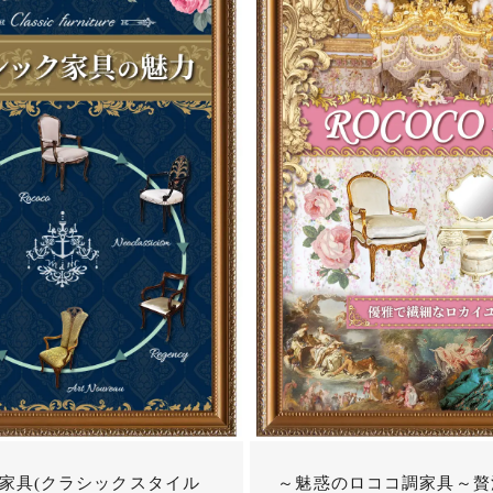
家具(クラシックスタイル
～魅惑のロココ調家具～贅