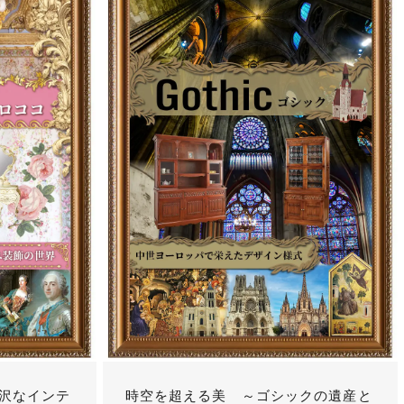
沢なインテ
時空を超える美 ～ゴシックの遺産と