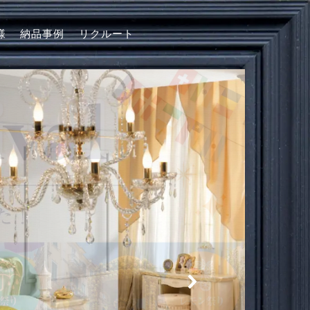
様
納品事例
リクルート