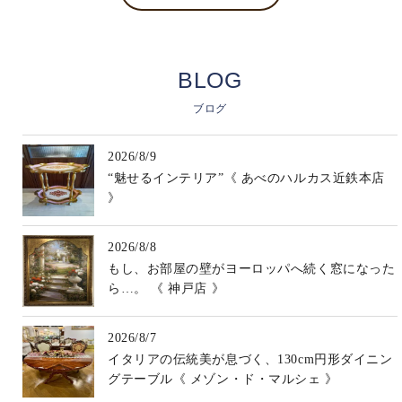
BLOG
ブログ
2026/8/9
“魅せるインテリア”《 あべのハルカス近鉄本店
》
2026/8/8
もし、お部屋の壁がヨーロッパへ続く窓になった
ら…。 《 神戸店 》
2026/8/7
イタリアの伝統美が息づく、130cm円形ダイニン
グテーブル《 メゾン・ド・マルシェ 》