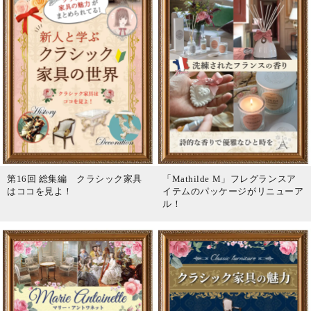
第16回 総集編 クラシック家具
「Mathilde M」フレグランスア
はココを見よ！
イテムのパッケージがリニューア
ル！