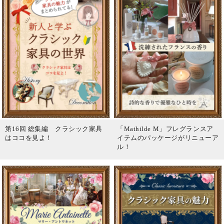
第16回 総集編 クラシック家具
「Mathilde M」フレグランスア
はココを見よ！
イテムのパッケージがリニューア
ル！