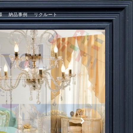
様
納品事例
リクルート