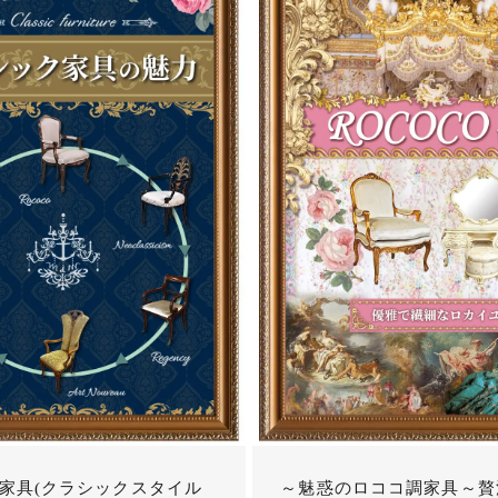
家具(クラシックスタイル
～魅惑のロココ調家具～贅