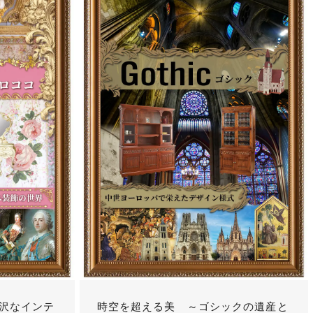
沢なインテ
時空を超える美 ～ゴシックの遺産と