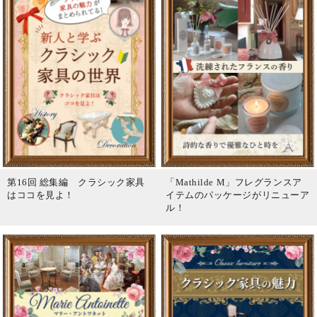
第16回 総集編 クラシック家具
「Mathilde M」フレグランスア
はココを見よ！
イテムのパッケージがリニューア
ル！