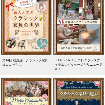
第16回 総集編 クラシック家具
「Mathilde M」フレグランスア
はココを見よ！
イテムのパッケージがリニューア
ル！