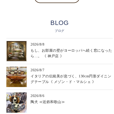
BLOG
ブログ
2026/8/8
もし、お部屋の壁がヨーロッパへ続く窓になった
ら…。 《 神戸店 》
2026/8/7
イタリアの伝統美が息づく、130cm円形ダイニン
グテーブル《 メゾン・ド・マルシェ 》
2026/8/6
陶犬 ≪近鉄和歌山≫