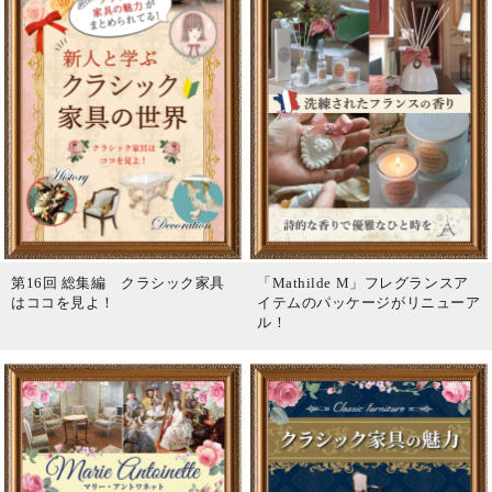
第16回 総集編 クラシック家具
「Mathilde M」フレグランスア
はココを見よ！
イテムのパッケージがリニューア
ル！