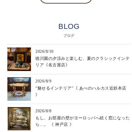
BLOG
ブログ
2026/8/10
徳川園の夕涼みと楽しむ、夏のクラシックインテ
リア《名古屋店》
2026/8/9
“魅せるインテリア”《 あべのハルカス近鉄本店
》
2026/8/8
もし、お部屋の壁がヨーロッパへ続く窓になった
ら…。 《 神戸店 》