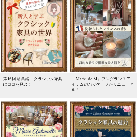
第16回 総集編 クラシック家具
「Mathilde M」フレグランスア
はココを見よ！
イテムのパッケージがリニューア
ル！