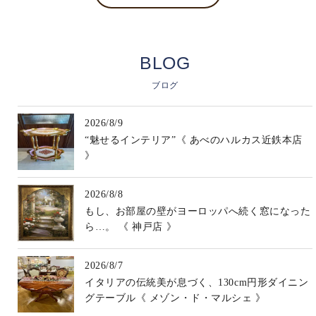
BLOG
ブログ
2026/8/9
“魅せるインテリア”《 あべのハルカス近鉄本店
》
2026/8/8
もし、お部屋の壁がヨーロッパへ続く窓になった
ら…。 《 神戸店 》
2026/8/7
イタリアの伝統美が息づく、130cm円形ダイニン
グテーブル《 メゾン・ド・マルシェ 》