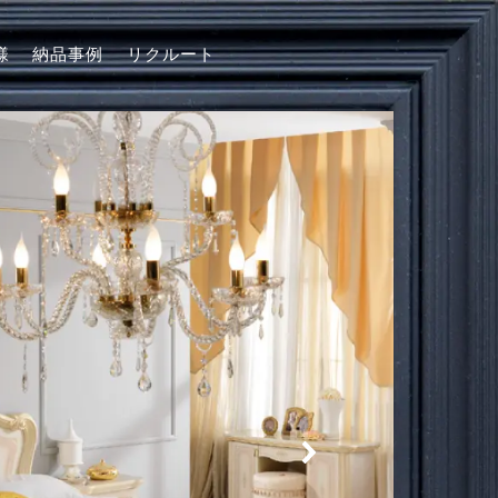
様
納品事例
リクルート