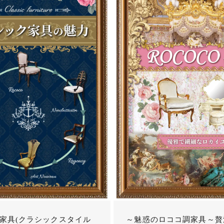
家具(クラシックスタイル
～魅惑のロココ調家具～贅