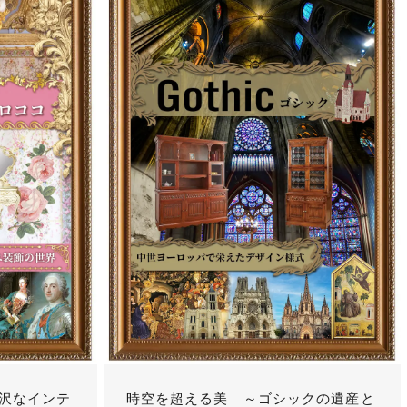
沢なインテ
時空を超える美 ～ゴシックの遺産と