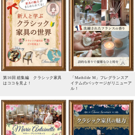
第16回 総集編 クラシック家具
「Mathilde M」フレグランスア
はココを見よ！
イテムのパッケージがリニューア
ル！