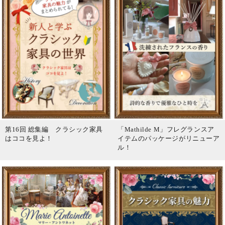
第16回 総集編 クラシック家具
「Mathilde M」フレグランスア
はココを見よ！
イテムのパッケージがリニューア
ル！