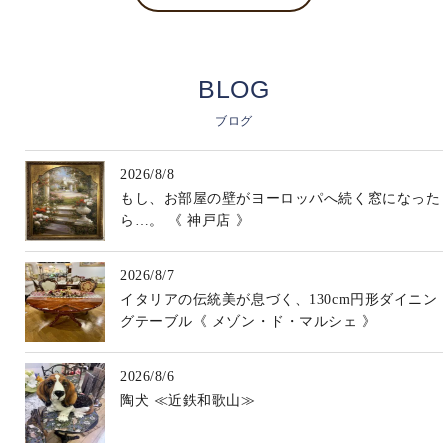
BLOG
ブログ
2026/8/8
もし、お部屋の壁がヨーロッパへ続く窓になった
ら…。 《 神戸店 》
2026/8/7
イタリアの伝統美が息づく、130cm円形ダイニン
グテーブル《 メゾン・ド・マルシェ 》
2026/8/6
陶犬 ≪近鉄和歌山≫