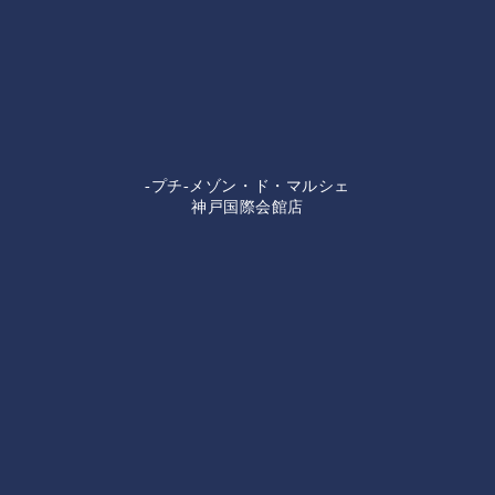
-プチ-メゾン・ド・マルシェ
神戸国際会館店