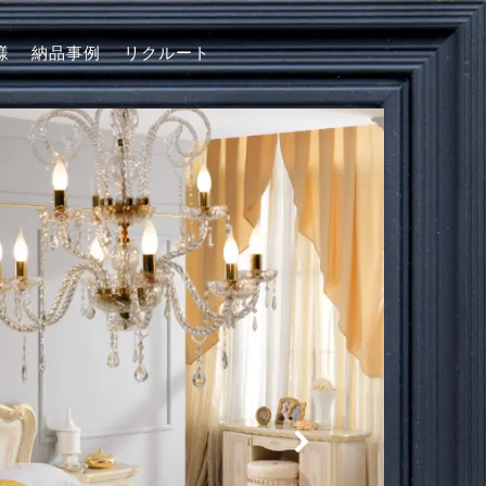
様
納品事例
リクルート