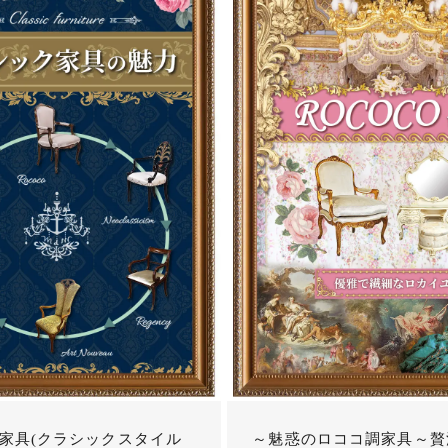
家具(クラシックスタイル
～魅惑のロココ調家具～贅