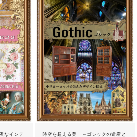
沢なインテ
時空を超える美 ～ゴシックの遺産と