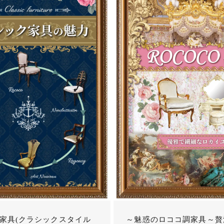
家具(クラシックスタイル
～魅惑のロココ調家具～贅