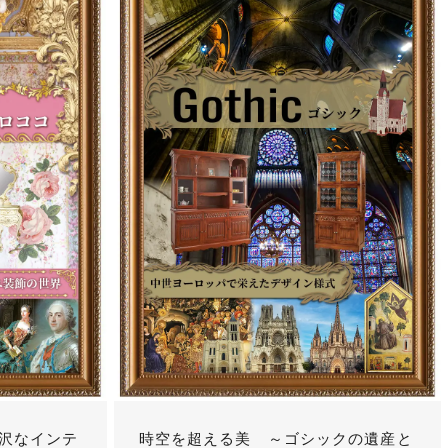
沢なインテ
時空を超える美 ～ゴシックの遺産と