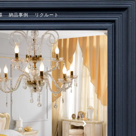
様
納品事例
リクルート