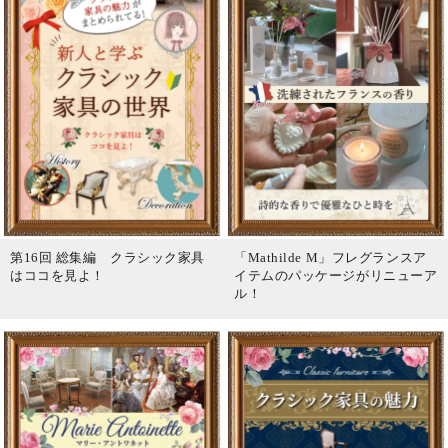
第16回 総集編 クラシック家具
「Mathilde M」フレグランスア
はココを見よ！
イテムのパッケージがリニューア
ル！