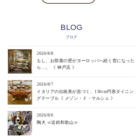
BLOG
ブログ
2026/8/8
もし、お部屋の壁がヨーロッパへ続く窓になった
ら…。 《 神戸店 》
2026/8/7
イタリアの伝統美が息づく、130cm円形ダイニン
グテーブル《 メゾン・ド・マルシェ 》
2026/8/6
陶犬 ≪近鉄和歌山≫