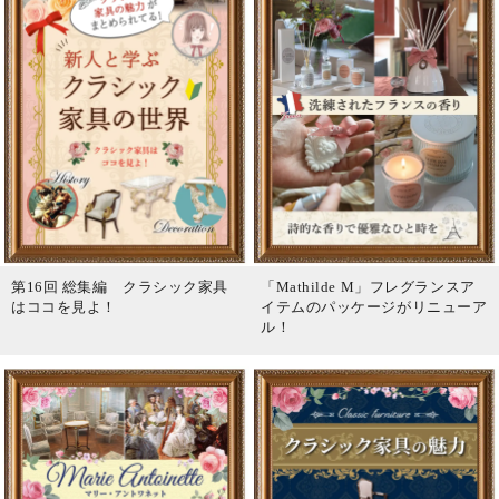
第16回 総集編 クラシック家具
「Mathilde M」フレグランスア
はココを見よ！
イテムのパッケージがリニューア
ル！