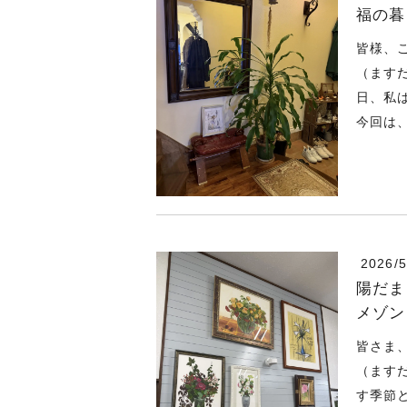
福の暮
皆様、
（ます
日、私
今回は、
2026/5
陽だま
メゾン
皆さま
（ます
す季節