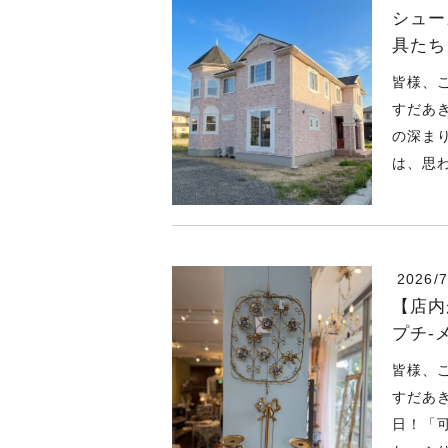
シュー
具たち
皆様、
すだあ
の深ま
は、思わ
2026/7
【店内
プチ-
皆様、
すだあ
日！「