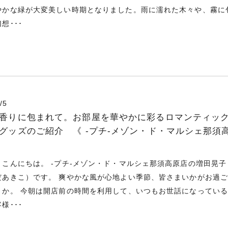
やかな緑が大変美しい時期となりました。雨に濡れた木々や、霧に
想･･･
/5
香りに包まれて。お部屋を華やかに彩るロマンティッ
グッズのご紹介 《 -プチ-メゾン・ド・マルシェ那須
》
、こんにちは。 -プチ-メゾン・ド・マルシェ那須高原店の増田晃子
だあきこ）です。 爽やかな風が心地よい季節、皆さまいかがお過
うか。 今朝は開店前の時間を利用して、いつもお世話になってい
様･･･