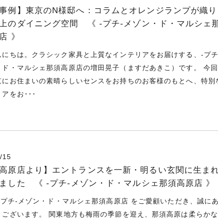
事例】東京のN様邸へ：コラムとオレンジランプが織り
上のダイニング空間 《 -プチ-メゾン・ド・マルシェ
店 》
んにちは。クラシック家具と上質なインテリアをお届けする、-プチ
・ド・マルシェ那須高原店の増田晃子（ますだあきこ）です。 今
京にお住まいの素晴らしいセンスをお持ちのお客様のもとへ、特別
アをお･･･
/15
高原店より】エントランスを一新・明るい玄関に生ま
ました 《 -プチ-メゾン・ド・マルシェ那須高原店 》
 -プチ-メゾン・ド・マルシェ那須高原店 をご愛顧いただき、誠に
うございます。 関東地方も梅雨の季節を迎え、那須高原は柔らか