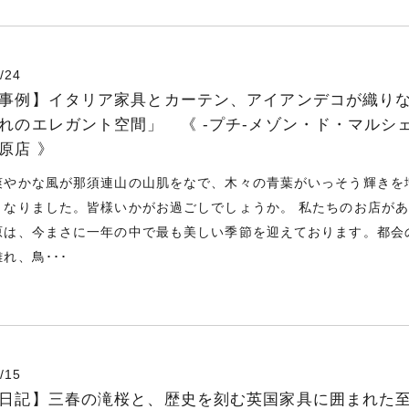
/24
事例】イタリア家具とカーテン、アイアンデコが織り
れのエレガント空間」 《 -プチ-メゾン・ド・マルシ
原店 》
爽やかな風が那須連山の山肌をなで、木々の青葉がいっそう輝きを
となりました。皆様いかがお過ごしでしょうか。 私たちのお店が
原は、今まさに一年の中で最も美しい季節を迎えております。都会
れ、鳥･･･
/15
日記】三春の滝桜と、歴史を刻む英国家具に囲まれた