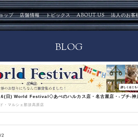
ョップ
店舗情報
トピックス
ABOUT US
法人のお客
BLOG
8/16(日) World Festival◇あべのハルカス店・名古屋店・-プチ
ン・ド・マルシェ那須高原店
/2