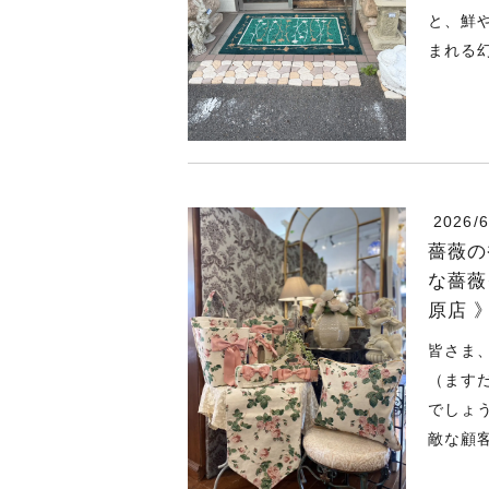
と、鮮
まれる幻
2026/6
薔薇の
な薔薇
原店 
皆さま
（ます
でしょ
敵な顧客