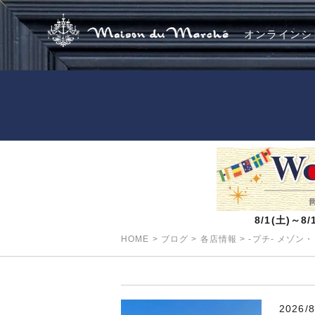
オンラインシ
8/1(土)～
HOME
>
ブログ
>
各店情報
>
-プチ- メゾ
2026/8