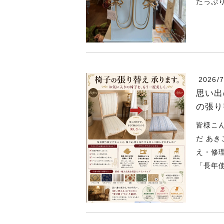
たっぷり
2026/7
思い出
の張り
皆様こ
だ あ
え・修
「長年使