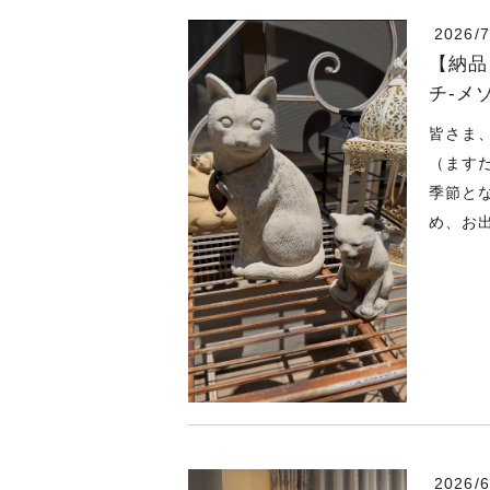
2026/7
【納品
チ-メ
皆さま
（ます
季節と
め、お出
2026/6