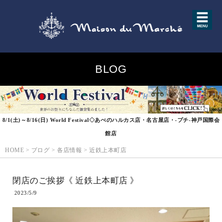
BLOG
8/1(土)～8/16(日) World Festival◇あべのハルカス店・名古屋店・-プチ-神戸国際会
館店
HOME
>
ブログ
>
各店情報
>
近鉄上本町店
閉店のご挨拶《 近鉄上本町店 》
2023/5/9