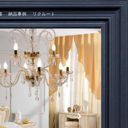
様
納品事例
リクルート