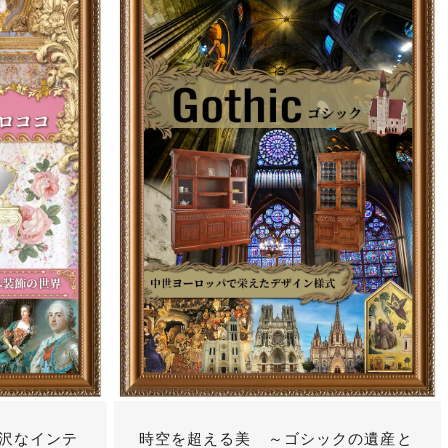
沢なインテ
時空を超える美 ～ゴシックの遺産と