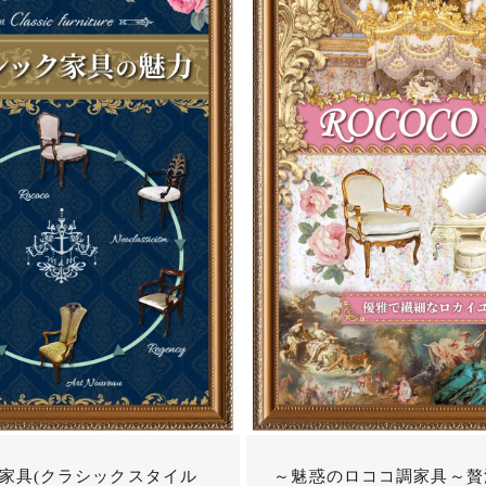
家具(クラシックスタイル
～魅惑のロココ調家具～贅