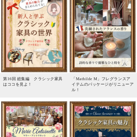
第16回 総集編 クラシック家具
「Mathilde M」フレグランスア
はココを見よ！
イテムのパッケージがリニューア
ル！