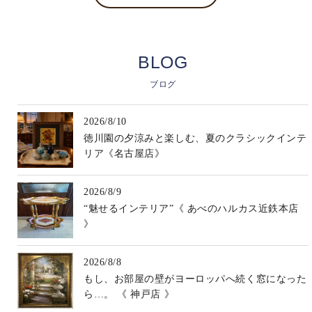
BLOG
ブログ
2026/8/10
徳川園の夕涼みと楽しむ、夏のクラシックインテ
リア《名古屋店》
2026/8/9
“魅せるインテリア”《 あべのハルカス近鉄本店
》
2026/8/8
もし、お部屋の壁がヨーロッパへ続く窓になった
ら…。 《 神戸店 》