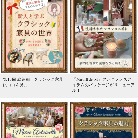
第16回 総集編 クラシック家具
「Mathilde M」フレグランスア
はココを見よ！
イテムのパッケージがリニューア
ル！