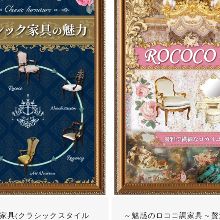
家具(クラシックスタイル
～魅惑のロココ調家具～贅