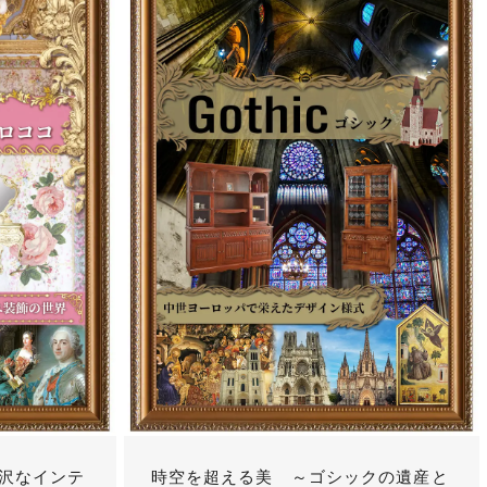
沢なインテ
時空を超える美 ～ゴシックの遺産と