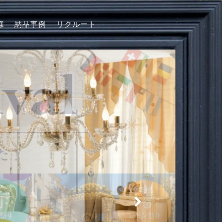
様
納品事例
リクルート