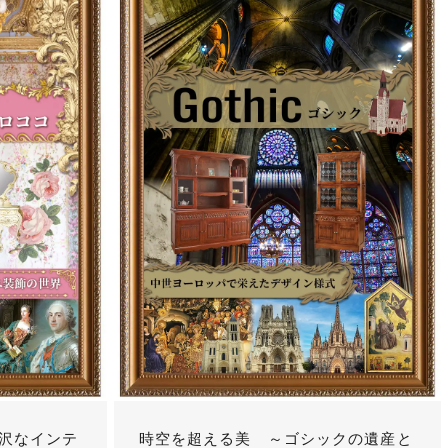
沢なインテ
時空を超える美 ～ゴシックの遺産と