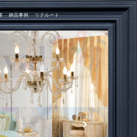
様
納品事例
リクルート