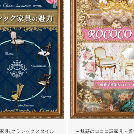
家具(クラシックスタイル
～魅惑のロココ調家具～贅