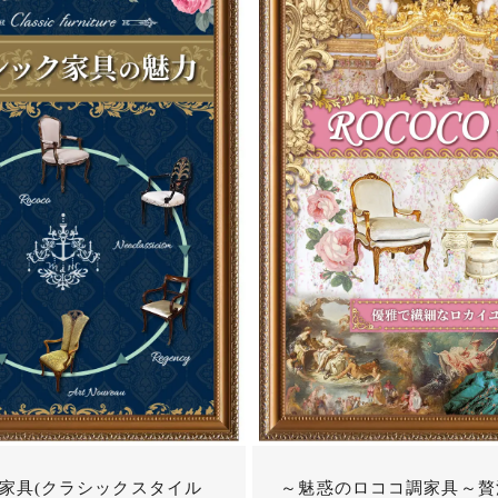
家具(クラシックスタイル
～魅惑のロココ調家具～贅