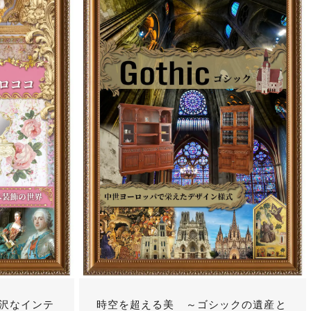
沢なインテ
時空を超える美 ～ゴシックの遺産と