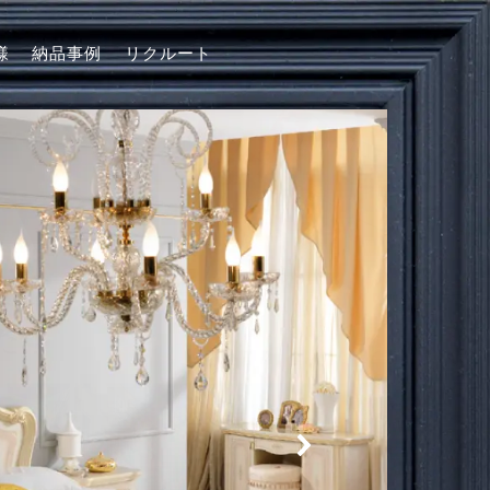
様
納品事例
リクルート