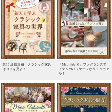
第16回 総集編 クラシック家具
「Mathilde M」フレグランスア
はココを見よ！
イテムのパッケージがリニューア
ル！