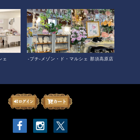
シェ
-プチ-メゾン・ド・マルシェ 那須高原店