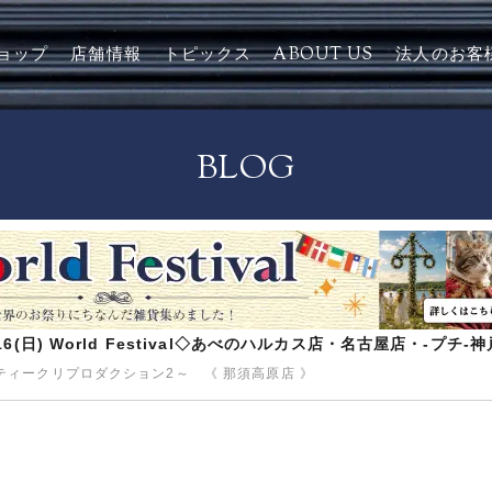
ョップ
店舗情報
トピックス
ABOUT US
法人のお客
BLOG
8/16(日) World Festival◇あべのハルカス店・名古屋店・-プチ
ィークリプロダクション2～ 《 那須高原店 》