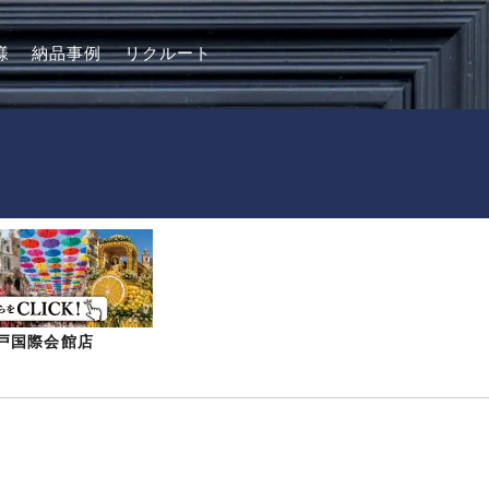
様
納品事例
リクルート
-神戸国際会館店