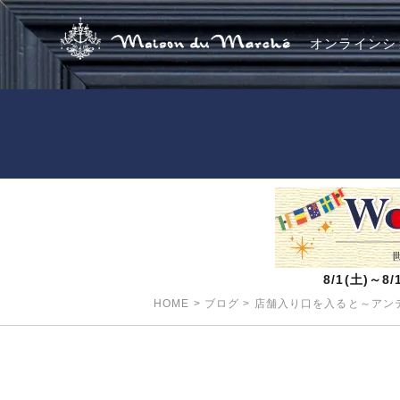
オンラインシ
8/1(土)～
HOME
>
ブログ
>
店舗入り口を入ると～アンテ