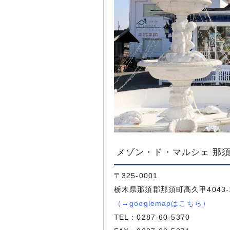
メゾン・ド・マルシェ 那
〒325-0001
栃木県那須郡那須町高久甲4043-
（
→googlemapはこちら
）
TEL：
0287-60-5370