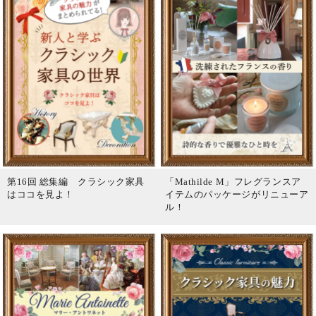
第16回 総集編 クラシック家具
「Mathilde M」フレグランスア
はココを見よ！
イテムのパッケージがリニューア
ル！