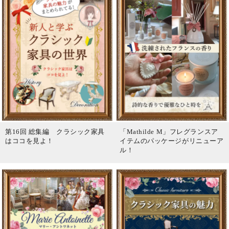
第16回 総集編 クラシック家具
「Mathilde M」フレグランスア
はココを見よ！
イテムのパッケージがリニューア
ル！