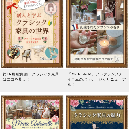
第16回 総集編 クラシック家具
「Mathilde M」フレグランスア
はココを見よ！
イテムのパッケージがリニューア
ル！